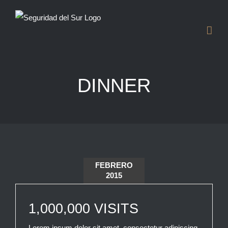
Saltar
al
contenido
DINNER
FEBRERO
2015
1,000,000 VISITS
Lorem ipsum dolor sit amet, consectetur adipiscing