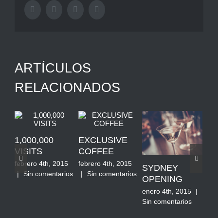
Facebook
Twitter
Tumblr
Pinterest
ARTÍCULOS
RELACIONADOS
1,000,000
EXCLUSIVE
VISITS
COFFEE
febrero 4th, 2015
febrero 4th, 2015
SYDNEY
LON
|
Sin comentarios
|
Sin comentarios
OPENING
OPE
enero 4th, 2015
|
enero
Sin comentarios
Sin c